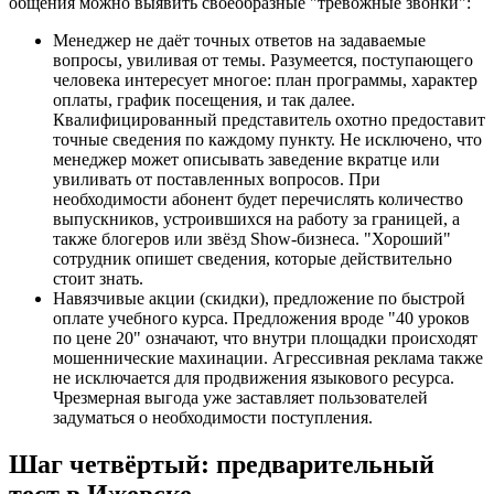
общения можно выявить своеобразные "тревожные звонки":
Менеджер не даёт точных ответов на задаваемые
вопросы, увиливая от темы. Разумеется, поступающего
человека интересует многое: план программы, характер
оплаты, график посещения, и так далее.
Квалифицированный представитель охотно предоставит
точные сведения по каждому пункту. Не исключено, что
менеджер может описывать заведение вкратце или
увиливать от поставленных вопросов. При
необходимости абонент будет перечислять количество
выпускников, устроившихся на работу за границей, а
также блогеров или звёзд Show-бизнеса. "Хороший"
сотрудник опишет сведения, которые действительно
стоит знать.
Навязчивые акции (скидки), предложение по быстрой
оплате учебного курса. Предложения вроде "40 уроков
по цене 20" означают, что внутри площадки происходят
мошеннические махинации. Агрессивная реклама также
не исключается для продвижения языкового ресурса.
Чрезмерная выгода уже заставляет пользователей
задуматься о необходимости поступления.
Шаг четвёртый: предварительный
тест в Ижевске