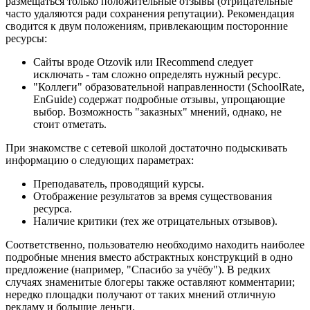
размещаться только положительные отзывы (отрицательные
часто удаляются ради сохранения репутации). Рекомендация
сводится к двум положениям, привлекающим посторонние
ресурсы:
Сайты вроде Otzovik или IRecommend следует
исключать - там сложно определять нужный ресурс.
"Коллеги" образовательной направленности (SchoolRate,
EnGuide) содержат подробные отзывы, упрощающие
выбор. Возможность "заказных" мнений, однако, не
стоит отметать.
При знакомстве с сетевой школой достаточно подыскивать
информацию о следующих параметрах:
Преподаватель, проводящий курсы.
Отображение результатов за время существования
ресурса.
Наличие критики (тех же отрицательных отзывов).
Соответственно, пользователю необходимо находить наиболее
подробные мнения вместо абстрактных конструкций в одно
предложение (например, "Спасибо за учёбу"). В редких
случаях знаменитые блогеры также оставляют комментарии;
нередко площадки получают от таких мнений отличную
рекламу и большие деньги.