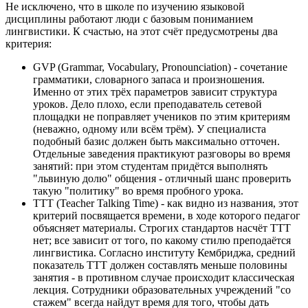
Не исключено, что в школе по изучению языковой
дисциплины работают люди с базовым пониманием
лингвистики. К счастью, на этот счёт предусмотрены два
критерия:
GVP (Grammar, Vocabulary, Pronounciation) - сочетание
грамматики, словарного запаса и произношения.
Именно от этих трёх параметров зависит структура
уроков. Дело плохо, если преподаватель сетевой
площадки не поправляет учеников по этим критериям
(неважно, одному или всём трём). У специалиста
подобный базис должен быть максимально отточен.
Отдельные заведения практикуют разговоры во время
занятий: при этом студентам придётся выполнять
"львиную долю" общения - отличный шанс проверить
такую "политику" во время пробного урока.
TTT (Teacher Talking Time) - как видно из названия, этот
критерий посвящается времени, в ходе которого педагог
объясняет материалы. Строгих стандартов насчёт TTT
нет; все зависит от того, по какому стилю преподаётся
лингвистика. Согласно институту Кембриджа, средний
показатель TTT должен составлять меньше половины
занятия - в противном случае происходит классическая
лекция. Сотрудники образовательных учреждений "со
стажем" всегда найдут время для того, чтобы дать