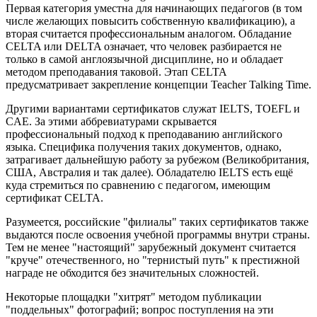
Первая категория уместна для начинающих педагогов (в том
числе желающих повысить собственную квалификацию), а
вторая считается профессиональным аналогом. Обладание
CELTA или DELTA означает, что человек разбирается не
только в самой англоязычной дисциплине, но и обладает
методом преподавания таковой. Этап CELTA
предусматривает закрепление концепции Teacher Talking Time.
Другими вариантами сертификатов служат IELTS, TOEFL и
CAE. За этими аббревиатурами скрывается
профессиональный подход к преподаванию английского
языка. Специфика получения таких документов, однако,
затрагивает дальнейшую работу за рубежом (Великобритания,
США, Австралия и так далее). Обладателю IELTS есть ещё
куда стремиться по сравнению с педагогом, имеющим
сертификат CELTA.
Разумеется, российские "филиалы" таких сертификатов также
выдаются после освоения учебной программы внутри страны.
Тем не менее "настоящий" зарубежный документ считается
"круче" отечественного, но "тернистый путь" к престижной
награде не обходится без значительных сложностей.
Некоторые площадки "хитрят" методом публикации
"поддельных" фотографий; вопрос поступления на эти