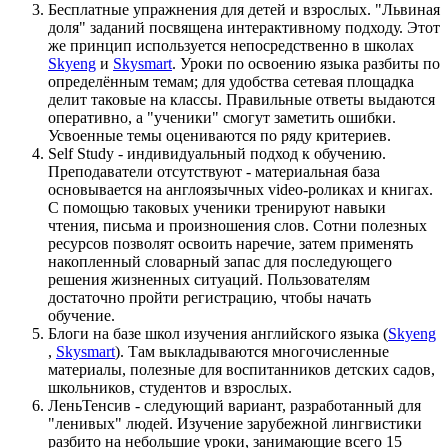
Бесплатные упражнения для детей и взрослых. "Львиная
доля" заданий посвящена интерактивному подходу. Этот
же принцип используется непосредственно в школах
Skyeng
и
Skysmart
. Уроки по освоению языка разбиты по
определённым темам; для удобства сетевая площадка
делит таковые на классы. Правильные ответы выдаются
оперативно, а "ученики" смогут заметить ошибки.
Усвоенные темы оцениваются по ряду критериев.
Self Study - индивидуальный подход к обучению.
Преподаватели отсутствуют - материальная база
основывается на англоязычных video-роликах и книгах.
С помощью таковых ученики тренируют навыки
чтения, письма и произношения слов. Сотни полезных
ресурсов позволят освоить наречие, затем применять
накопленный словарный запас для последующего
решения жизненных ситуаций. Пользователям
достаточно пройти регистрацию, чтобы начать
обучение.
Блоги на базе школ изучения английского языка (
Skyeng
,
Skysmart
). Там выкладываются многочисленные
материалы, полезные для воспитанников детских садов,
школьников, студентов и взрослых.
ЛеньТенсив - следующий вариант, разработанный для
"ленивых" людей. Изучение зарубежной лингвистики
разбито на небольшие уроки, занимающие всего 15