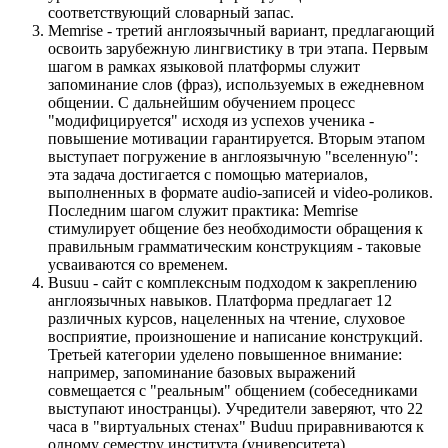
соответствующий словарный запас.
Memrise - третий англоязычный вариант, предлагающий
освоить зарубежную лингвистику в три этапа. Первым
шагом в рамках языковой платформы служит
запоминание слов (фраз), используемых в ежедневном
общении. С дальнейшим обучением процесс
"модифицируется" исходя из успехов ученика -
повышение мотивации гарантируется. Вторым этапом
выступает погружение в англоязычную "вселенную":
эта задача достигается с помощью материалов,
выполненных в формате audio-записей и video-роликов.
Последним шагом служит практика: Memrise
стимулирует общение без необходимости обращения к
правильным грамматическим конструкциям - таковые
усваиваются со временем.
Busuu - сайт с комплексным подходом к закреплению
англоязычных навыков. Платформа предлагает 12
различных курсов, нацеленных на чтение, слуховое
восприятие, произношение и написание конструкций.
Третьей категории уделено повышенное внимание:
например, запоминание базовых выражений
совмещается с "реальным" общением (собеседниками
выступают иностранцы). Учредители заверяют, что 22
часа в "виртуальных стенах" Buduu приравниваются к
одному семестру института (университета).