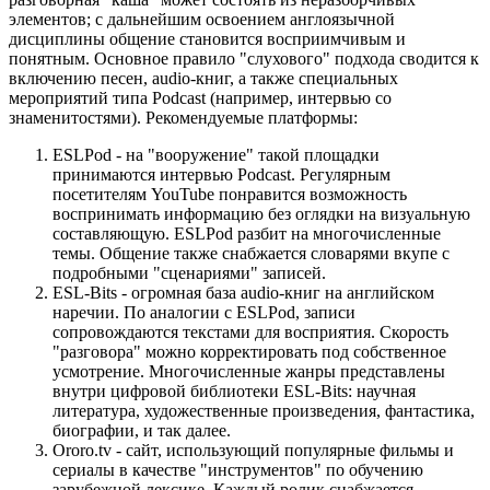
элементов; с дальнейшим освоением англоязычной
дисциплины общение становится восприимчивым и
понятным. Основное правило "слухового" подхода сводится к
включению песен, audio-книг, а также специальных
мероприятий типа Podcast (например, интервью со
знаменитостями). Рекомендуемые платформы:
ESLPod - на "вооружение" такой площадки
принимаются интервью Podcast. Регулярным
посетителям YouTube понравится возможность
воспринимать информацию без оглядки на визуальную
составляющую. ESLPod разбит на многочисленные
темы. Общение также снабжается словарями вкупе с
подробными "сценариями" записей.
ESL-Bits - огромная база audio-книг на английском
наречии. По аналогии с ESLPod, записи
сопровождаются текстами для восприятия. Скорость
"разговора" можно корректировать под собственное
усмотрение. Многочисленные жанры представлены
внутри цифровой библиотеки ESL-Bits: научная
литература, художественные произведения, фантастика,
биографии, и так далее.
Ororo.tv - сайт, использующий популярные фильмы и
сериалы в качестве "инструментов" по обучению
зарубежной лексике. Каждый ролик снабжается