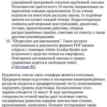
упрощённой программой освоения зарубежной лексики.
Пользователю даются всего 10 писем, направленных на
укрепление навыков произношения. Если ученик
подписан на новостную рассылку школы, то подобные
занятия поступают каждый четверг. Корреспонденция
снабжена разговорными конструкциями, диалогами,
тестами, практическими работами, обзором
распространённых ошибок, советами по этикету, а также
другими рекомендациями.
"Шпаргалки для школьников". Такие ресурсы
опубликованы в документах формата PDF (можно
открыть с помощью Adobe Acrobat Reader или
встроенного средства чтения на смартфоне).
Повторение англоязычной лексики и правил
грамматики ведётся в свободном темпе.
Разумеется, список таких платформ является неполным.
Предварительная подготовка к посещению вышеприведённых
ресурсов сводится к предварительному тесту, позволяющему
определять уровень подготовки. На выполнение этого
задания отводится 15 минут. В ходе прохождения
специалисты сетевой школы дают полезные советы,
посвящённые развитию навыков лингвистики (чтение,
произношение, написание). Похожее тестирование также