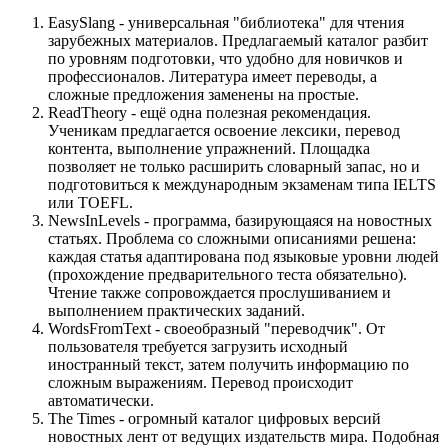
EasySlang - универсальная "библиотека" для чтения
зарубежных материалов. Предлагаемый каталог разбит
по уровням подготовки, что удобно для новичков и
профессионалов. Литература имеет переводы, а
сложные предложения заменены на простые.
ReadTheory - ещё одна полезная рекомендация.
Ученикам предлагается освоение лексики, перевод
контента, выполнение упражнений. Площадка
позволяет не только расширить словарный запас, но и
подготовиться к международным экзаменам типа IELTS
или TOEFL.
NewsInLevels - программа, базирующаяся на новостных
статьях. Проблема со сложными описаниями решена:
каждая статья адаптирована под языковые уровни людей
(прохождение предварительного теста обязательно).
Чтение также сопровождается прослушиванием и
выполнением практических заданий.
WordsFromText - своеобразный "переводчик". От
пользователя требуется загрузить исходный
иностранный текст, затем получить информацию по
сложным выражениям. Перевод происходит
автоматически.
The Times - огромный каталог цифровых версий
новостных лент от ведущих издательств мира. Подобная