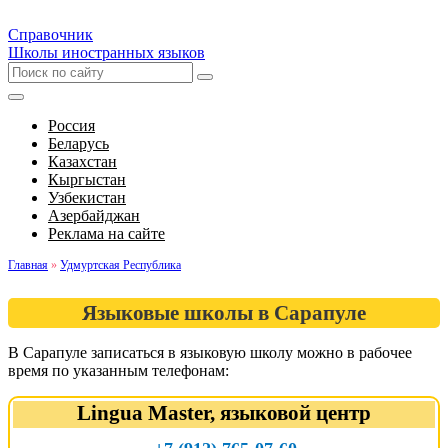
Справочник
Школы иностранных языков
Россия
Беларусь
Казахстан
Кыргыстан
Узбекистан
Азербайджан
Реклама на сайте
Главная
»
Удмуртская Республика
Языковые школы в Сарапуле
В Сарапуле записаться в языковую школу можно в рабочее
время по указанным телефонам:
Lingua Master, языковой центр