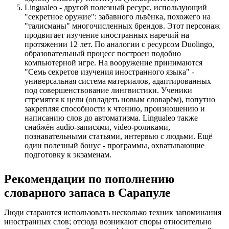
Lingualeo - другой полезный ресурс, использующий
"секретное оружие": забавного львёнка, похожего на
"талисманы" многочисленных брендов. Этот персонаж
продвигает изучение иностранных наречий на
протяжении 12 лет. По аналогии с ресурсом Duolingo,
образовательный процесс построен подобно
компьютерной игре. На вооружение принимаются
"Семь секретов изучения иностранного языка" -
универсальная система материалов, адаптированных
под совершенствование лингвистики. Ученики
стремятся к цели (овладеть новым словарём), попутно
закрепляя способности к чтению, произношению и
написанию слов до автоматизма. Lingualeo также
снабжён audio-записями, video-роликами,
познавательными статьями, интервью с людьми. Ещё
один полезный бонус - программы, охватывающие
подготовку к экзаменам.
Рекомендации по пополнению
словарного запаса в Сарапуле
Люди стараются использовать несколько техник запоминания
иностранных слов; отсюда возникают споры относительно