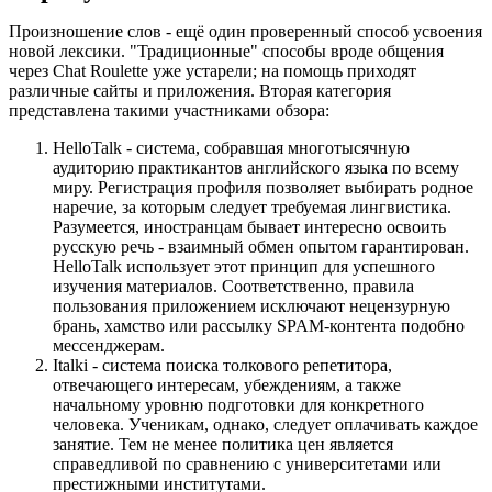
Произношение слов - ещё один проверенный способ усвоения
новой лексики. "Традиционные" способы вроде общения
через Chat Roulette уже устарели; на помощь приходят
различные сайты и приложения. Вторая категория
представлена такими участниками обзора:
HelloTalk - система, собравшая многотысячную
аудиторию практикантов английского языка по всему
миру. Регистрация профиля позволяет выбирать родное
наречие, за которым следует требуемая лингвистика.
Разумеется, иностранцам бывает интересно освоить
русскую речь - взаимный обмен опытом гарантирован.
HelloTalk использует этот принцип для успешного
изучения материалов. Соответственно, правила
пользования приложением исключают нецензурную
брань, хамство или рассылку SPAM-контента подобно
мессенджерам.
Italki - система поиска толкового репетитора,
отвечающего интересам, убеждениям, а также
начальному уровню подготовки для конкретного
человека. Ученикам, однако, следует оплачивать каждое
занятие. Тем не менее политика цен является
справедливой по сравнению с университетами или
престижными институтами.