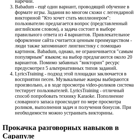
наречий.
Babadum - ещё один вариант, проводящий обучение в
формате игры. Задания во многом схожи с легендарной
викториной "Кто хочет стать миллионером":
пользователю предлагается вопрос (представленный
английским словом), а задача состоит в выборе
правильного ответа из 4 вариантов. Привлекательное
оформление сайта считается ценным преимуществом -
люди также запоминают лингвистику с помощью
картинок. Babadum, однако, не ограничивается "самым
популярным" языком; на выбор предлагаются около 20
вариантов. Помимо забавных "викторин" ресурс
предусмотрел 5 альтернативных типов заданий.
LyricsTraining - подход этой площадки заключается в
восприятии песен. Музыкальные жанры выбираются
произвольно, а в ходе просмотра video-роликов система
тестирует пользователей. LyricsTraining - отличный
способ попробовать технику Karaoke. Пополнение
словарного запаса происходит по мере просмотра
роликов, выполнения задач и получения бонусов. При
необходимости можно устраивать викторины.
Прокачка разговорных навыков в
Сарапуле