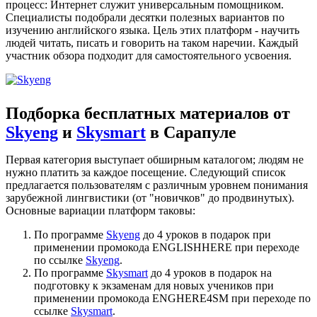
процесс: Интернет служит универсальным помощником.
Специалисты подобрали десятки полезных вариантов по
изучению английского языка. Цель этих платформ - научить
людей читать, писать и говорить на таком наречии. Каждый
участник обзора подходит для самостоятельного усвоения.
Подборка бесплатных материалов от
Skyeng
и
Skysmart
в Сарапуле
Первая категория выступает обширным каталогом; людям не
нужно платить за каждое посещение. Следующий список
предлагается пользователям с различным уровнем понимания
зарубежной лингвистики (от "новичков" до продвинутых).
Основные вариации платформ таковы:
По программе
Skyeng
до 4 уроков в подарок при
применении промокода ENGLISHHERE при переходе
по ссылке
Skyeng
.
По программе
Skysmart
до 4 уроков в подарок на
подготовку к экзаменам для новых учеников при
применении промокода ENGHERE4SM при переходе по
ссылке
Skysmart
.