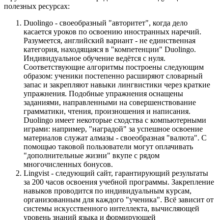
полезных ресурсах:
Duolingo - своеобразный "авторитет", когда дело
касается уроков по освоению иностранных наречий.
Разумеется, английский вариант - не единственная
категория, находящаяся в "компетенции" Duolingo.
Индивидуальное обучение ведётся с нуля.
Соответствующие алгоритмы построены следующим
образом: ученики постепенно расширяют словарный
запас и закрепляют навыки лингвистики через краткие
упражнения. Подобные упражнения оснащены
заданиями, направленными на совершенствование
грамматики, чтения, произношения и написания.
Duolingo имеет некоторые сходства с компьютерными
играми: например, "наградой" за успешное освоение
материалов служат алмазы - своеобразная "валюта". С
помощью таковой пользователи могут оплачивать
"дополнительные жизни" вкупе с рядом
многочисленных бонусов.
Lingvist - следующий сайт, гарантирующий результаты
за 200 часов освоения учебной программы. Закрепление
навыков проводится по индивидуальным курсам,
организованным для каждого "ученика". Всё зависит от
системы искусственного интеллекта, вычисляющей
уровень знаний языка и формирующей