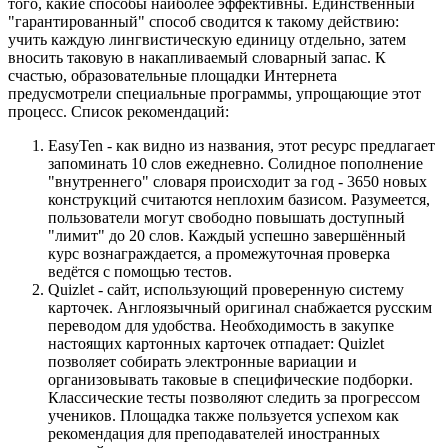
того, какие способы наиболее эффективны. Единственный
"гарантированный" способ сводится к такому действию:
учить каждую лингвистическую единицу отдельно, затем
вносить таковую в накапливаемый словарный запас. К
счастью, образовательные площадки Интернета
предусмотрели специальные программы, упрощающие этот
процесс. Список рекомендаций:
EasyTen - как видно из названия, этот ресурс предлагает
запоминать 10 слов ежедневно. Солидное пополнение
"внутреннего" словаря происходит за год - 3650 новых
конструкций считаются неплохим базисом. Разумеется,
пользователи могут свободно повышать доступный
"лимит" до 20 слов. Каждый успешно завершённый
курс вознаграждается, а промежуточная проверка
ведётся с помощью тестов.
Quizlet - сайт, использующий проверенную систему
карточек. Англоязычный оригинал снабжается русским
переводом для удобства. Необходимость в закупке
настоящих картонных карточек отпадает: Quizlet
позволяет собирать электронные вариации и
организовывать таковые в специфические подборки.
Классические тесты позволяют следить за прогрессом
учеников. Площадка также пользуется успехом как
рекомендация для преподавателей иностранных