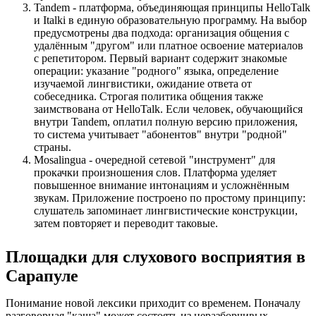
Tandem - платформа, объединяющая принципы HelloTalk
и Italki в единую образовательную программу. На выбор
предусмотрены два подхода: организация общения с
удалённым "другом" или платное освоение материалов
с репетитором. Первый вариант содержит знакомые
операции: указание "родного" языка, определение
изучаемой лингвистики, ожидание ответа от
собеседника. Строгая политика общения также
заимствована от HelloTalk. Если человек, обучающийся
внутри Tandem, оплатил полную версию приложения,
то система учитывает "абонентов" внутри "родной"
страны.
Mosalingua - очередной сетевой "инструмент" для
прокачки произношения слов. Платформа уделяет
повышенное внимание интонациям и усложнённым
звукам. Приложение построено по простому принципу:
слушатель запоминает лингвистические конструкции,
затем повторяет и переводит таковые.
Площадки для слухового восприятия в
Сарапуле
Понимание новой лексики приходит со временем. Поначалу
разговорная "каша" может состоять из неразборчивых