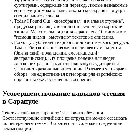
субтитрами, содержащими перевод. Любые незнакомые
конструкции можно выделять, затем сохранять внутри
специального словаря.
Today I Found Out - своеобразная "начальная ступень",
предусматривающая восприятие речи через короткие
записи. Максимальная длина ограничена 10 минутами;
"помощниками" выступают текстовые описания.
Forvo - углубленный вариант лингвистического ресурса.
Там разбираются англоязычные диалекты и акценты
(британский, ирландский, американский,
австралийский). Эта площадка полезна для людей,
желающих различать англоговорящую аудиторию и
улавливать различные интонации. Разумеется, предмет
обзора - не единственная категория: ряд европейских
наречий также доступен для освоения.
Усовершенствование навыков чтения
в Сарапуле
Тексты - ещё одно "правило" языкового обучения.
Соответствующие английские конструкции можно осваивать
по интересным темам. Эта категория содержит следующие
рекомендации: