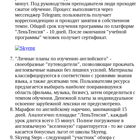
минут. Под руководством преподавателя люди проходят
сжатое обучение. Процесс выполняется через
мессенджер Telegram; пользователь получает
корреспонденцию и проходит занятия в собственном
темпе. Общий срок изучения программы по платформе
"ЛеньТенсив" - 10 дней. После окончания "учебной
программы" человек получает сертификат.
"Личные планы по изучению английского" -
своеобразные "путеводители", позволяющие прокачать
англоязычные навыки без лишних усилий. Материалы
классифицируются в соответствии с уровнями знания
языка, а также десятками тем. Пользователям ресурса
предлагается выбирать наиболее понравившуюся
область (фильмы, музыка, бизнес), затем определиться с
темпом обучения. Денежной платы за индивидуальное
освоение зарубежной лексики не предусмотрено.
Марафон по английскому наречию, занимающий 15
дней. Аналогично площадке "ЛеньТенсив", каждый
урок длится всего 15 минут. Полное погружение в
англоязычную "вселенную" гарантируется - то же самое
касается бонусных льгот от школы Skyeng.
Skyeng Steps - следующий "участник" обзора с