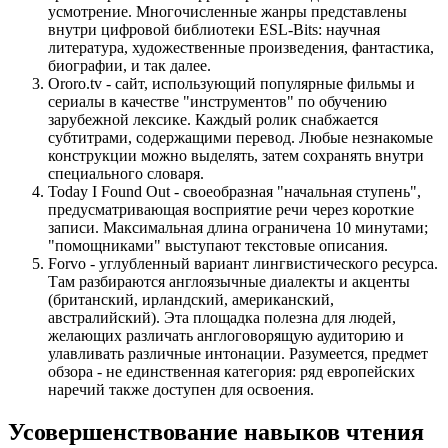
усмотрение. Многочисленные жанры представлены
внутри цифровой библиотеки ESL-Bits: научная
литература, художественные произведения, фантастика,
биографии, и так далее.
Ororo.tv - сайт, использующий популярные фильмы и
сериалы в качестве "инструментов" по обучению
зарубежной лексике. Каждый ролик снабжается
субтитрами, содержащими перевод. Любые незнакомые
конструкции можно выделять, затем сохранять внутри
специального словаря.
Today I Found Out - своеобразная "начальная ступень",
предусматривающая восприятие речи через короткие
записи. Максимальная длина ограничена 10 минутами;
"помощниками" выступают текстовые описания.
Forvo - углубленный вариант лингвистического ресурса.
Там разбираются англоязычные диалекты и акценты
(британский, ирландский, американский,
австралийский). Эта площадка полезна для людей,
желающих различать англоговорящую аудиторию и
улавливать различные интонации. Разумеется, предмет
обзора - не единственная категория: ряд европейских
наречий также доступен для освоения.
Усовершенствование навыков чтения