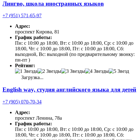
Лингво, школа иностранных языков
+7 (951) 571-65-97
Адрес:
проспект Кирова, 81
График работы:
Пн: с 10:00 до 18:00, Вт: с 10:00 до 18:00, Ср: с 10:00 до
18:00, Чт: с 10:00 до 18:00, Пт: с 10:00 до 18:00, Сб:
выходной, Вс: выходной (по предварительному звонку:
пн-пт )
Рейтинг:
Загрузка...
English way, студия английского языка для детей
+7 (905) 070-70-34
Адрес:
проспект Ленина, 78а
График работы:
Пн: с 10:00 до 18:00, Вт: с 10:00 до 18:00, Ср: с 10:00 до
18:00, Чт: с 10:00 до 18:00, Пт: с 10:00 до 18:00, Сб: