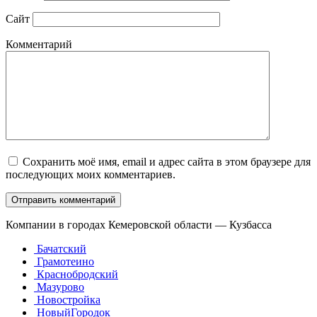
Сайт
Комментарий
Сохранить моё имя, email и адрес сайта в этом браузере для
последующих моих комментариев.
Компании в городах Кемеровской области — Кузбасса
Бачатский
Грамотеино
Краснобродский
Мазурово
Новостройка
НовыйГородок