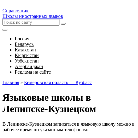
Справочник
Школы иностранных языков
Россия
Беларусь
Казахстан
Кыргыстан
Узбекистан
Азербайджан
Реклама на сайте
Главная
»
Кемеровская область — Кузбасс
Языковые школы в
Ленинске-Кузнецком
В Ленинске-Кузнецком записаться в языковую школу можно в
рабочее время по указанным телефонам: