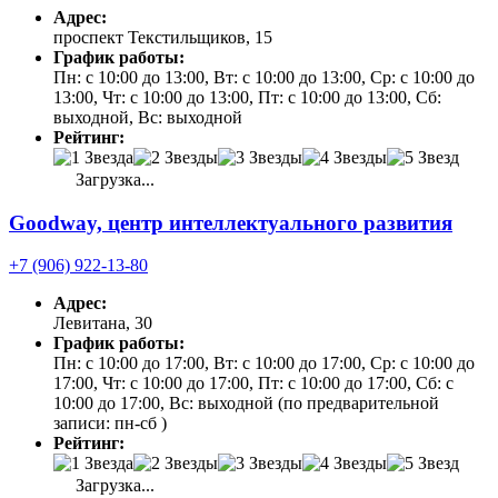
Адрес:
проспект Текстильщиков, 15
График работы:
Пн: с 10:00 до 13:00, Вт: с 10:00 до 13:00, Ср: с 10:00 до
13:00, Чт: с 10:00 до 13:00, Пт: с 10:00 до 13:00, Сб:
выходной, Вс: выходной
Рейтинг:
Загрузка...
Goodway, центр интеллектуального развития
+7 (906) 922-13-80
Адрес:
Левитана, 30
График работы:
Пн: с 10:00 до 17:00, Вт: с 10:00 до 17:00, Ср: с 10:00 до
17:00, Чт: с 10:00 до 17:00, Пт: с 10:00 до 17:00, Сб: с
10:00 до 17:00, Вс: выходной (по предварительной
записи: пн-сб )
Рейтинг:
Загрузка...