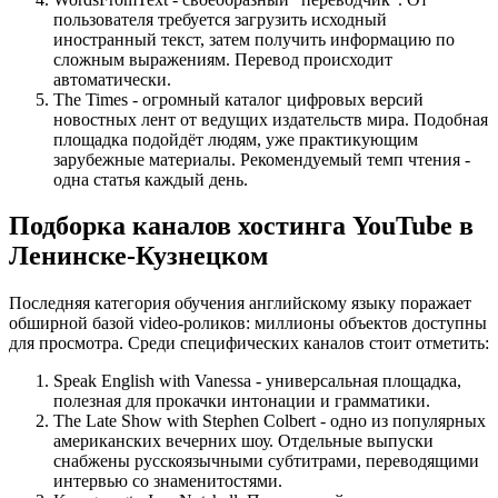
пользователя требуется загрузить исходный
иностранный текст, затем получить информацию по
сложным выражениям. Перевод происходит
автоматически.
The Times - огромный каталог цифровых версий
новостных лент от ведущих издательств мира. Подобная
площадка подойдёт людям, уже практикующим
зарубежные материалы. Рекомендуемый темп чтения -
одна статья каждый день.
Подборка каналов хостинга YouTube в
Ленинске-Кузнецком
Последняя категория обучения английскому языку поражает
обширной базой video-роликов: миллионы объектов доступны
для просмотра. Среди специфических каналов стоит отметить:
Speak English with Vanessa - универсальная площадка,
полезная для прокачки интонации и грамматики.
The Late Show with Stephen Colbert - одно из популярных
американских вечерних шоу. Отдельные выпуски
снабжены русскоязычными субтитрами, переводящими
интервью со знаменитостями.