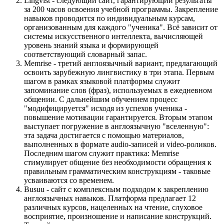
Lingvist - следующий сайт, гарантирующий результаты
за 200 часов освоения учебной программы. Закрепление
навыков проводится по индивидуальным курсам,
организованным для каждого "ученика". Всё зависит от
системы искусственного интеллекта, вычисляющей
уровень знаний языка и формирующей
соответствующий словарный запас.
Memrise - третий англоязычный вариант, предлагающий
освоить зарубежную лингвистику в три этапа. Первым
шагом в рамках языковой платформы служит
запоминание слов (фраз), используемых в ежедневном
общении. С дальнейшим обучением процесс
"модифицируется" исходя из успехов ученика -
повышение мотивации гарантируется. Вторым этапом
выступает погружение в англоязычную "вселенную":
эта задача достигается с помощью материалов,
выполненных в формате audio-записей и video-роликов.
Последним шагом служит практика: Memrise
стимулирует общение без необходимости обращения к
правильным грамматическим конструкциям - таковые
усваиваются со временем.
Busuu - сайт с комплексным подходом к закреплению
англоязычных навыков. Платформа предлагает 12
различных курсов, нацеленных на чтение, слуховое
восприятие, произношение и написание конструкций.