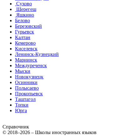
Сухово
Шерегеш
Яшкино
Белово
Березовский
Гурьевск
Калтан
Кемерово
Киселевск
Ленинск-Кузнецкий
Мариинск
Междуреченск
Мыски
Новокузнецк
Осинники
Полысаево
Прокопьевск
Таштагол
Топки
Юрга
Справочник
© 2018–2026 – Школы иностранных языков