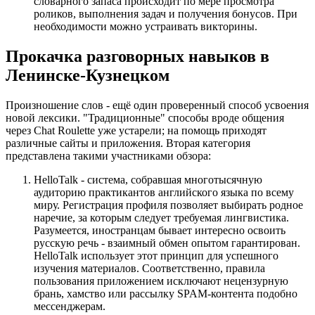
словарного запаса происходит по мере просмотра
роликов, выполнения задач и получения бонусов. При
необходимости можно устраивать викторины.
Прокачка разговорных навыков в
Ленинске-Кузнецком
Произношение слов - ещё один проверенный способ усвоения
новой лексики. "Традиционные" способы вроде общения
через Chat Roulette уже устарели; на помощь приходят
различные сайты и приложения. Вторая категория
представлена такими участниками обзора:
HelloTalk - система, собравшая многотысячную
аудиторию практикантов английского языка по всему
миру. Регистрация профиля позволяет выбирать родное
наречие, за которым следует требуемая лингвистика.
Разумеется, иностранцам бывает интересно освоить
русскую речь - взаимный обмен опытом гарантирован.
HelloTalk использует этот принцип для успешного
изучения материалов. Соответственно, правила
пользования приложением исключают нецензурную
брань, хамство или рассылку SPAM-контента подобно
мессенджерам.