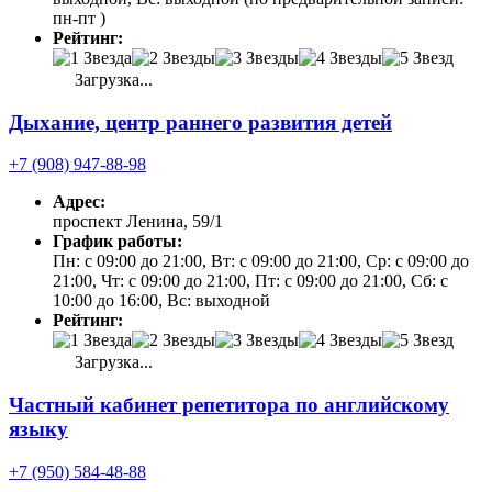
пн-пт )
Рейтинг:
Загрузка...
Дыхание, центр раннего развития детей
+7 (908) 947-88-98
Адрес:
проспект Ленина, 59/1
График работы:
Пн: с 09:00 до 21:00, Вт: с 09:00 до 21:00, Ср: с 09:00 до
21:00, Чт: с 09:00 до 21:00, Пт: с 09:00 до 21:00, Сб: с
10:00 до 16:00, Вс: выходной
Рейтинг:
Загрузка...
Частный кабинет репетитора по английскому
языку
+7 (950) 584-48-88