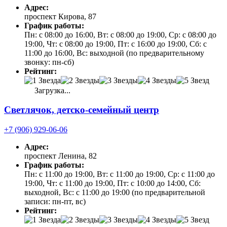
Адрес:
проспект Кирова, 87
График работы:
Пн: с 08:00 до 16:00, Вт: с 08:00 до 19:00, Ср: с 08:00 до
19:00, Чт: с 08:00 до 19:00, Пт: с 16:00 до 19:00, Сб: с
11:00 до 16:00, Вс: выходной (по предварительному
звонку: пн-сб)
Рейтинг:
Загрузка...
Светлячок, детско-семейный центр
+7 (906) 929-06-06
Адрес:
проспект Ленина, 82
График работы:
Пн: с 11:00 до 19:00, Вт: с 11:00 до 19:00, Ср: с 11:00 до
19:00, Чт: с 11:00 до 19:00, Пт: с 10:00 до 14:00, Сб:
выходной, Вс: с 11:00 до 19:00 (по предварительной
записи: пн-пт, вс)
Рейтинг: