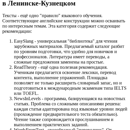
в Ленинске-Кузнецком
Тексты - ещё одно "правило" языкового обучения.
Соответствующие английские конструкции можно осваивать
по интересным темам. Эта категория содержит следующие
рекомендации:
EasySlang - универсальная "библиотека" для чтения
зарубежных материалов. Предлагаемый каталог разбит
по уровням подготовки, что удобно для новичков и
профессионалов. Литература имеет переводы, а
сложные предложения заменены на простые.
ReadTheory - ещё одна полезная рекомендация.
Ученикам предлагается освоение лексики, перевод
контента, выполнение упражнений. Площадка
позволяет не только расширить словарный запас, но и
подготовиться к международным экзаменам типа IELTS
или TOEFL.
NewsInLevels - программа, базирующаяся на новостных
статьях. Проблема со сложными описаниями решена:
каждая статья адаптирована под языковые уровни людей
(прохождение предварительного теста обязательно).
Чтение также сопровождается прослушиванием и
выполнением практических заданий.
WordsFromText - своеобразный "переводчик". От