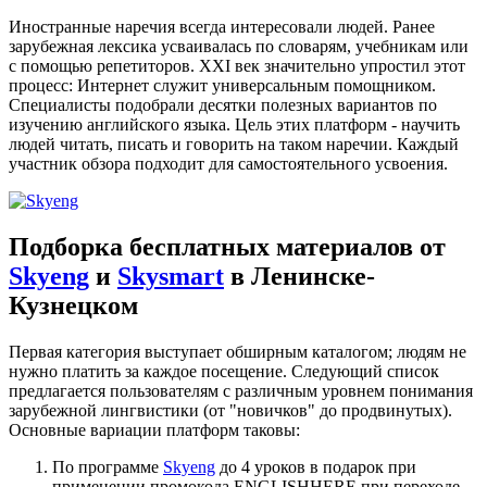
Иностранные наречия всегда интересовали людей. Ранее
зарубежная лексика усваивалась по словарям, учебникам или
с помощью репетиторов. XXI век значительно упростил этот
процесс: Интернет служит универсальным помощником.
Специалисты подобрали десятки полезных вариантов по
изучению английского языка. Цель этих платформ - научить
людей читать, писать и говорить на таком наречии. Каждый
участник обзора подходит для самостоятельного усвоения.
Подборка бесплатных материалов от
Skyeng
и
Skysmart
в Ленинске-
Кузнецком
Первая категория выступает обширным каталогом; людям не
нужно платить за каждое посещение. Следующий список
предлагается пользователям с различным уровнем понимания
зарубежной лингвистики (от "новичков" до продвинутых).
Основные вариации платформ таковы:
По программе
Skyeng
до 4 уроков в подарок при
применении промокода ENGLISHHERE при переходе