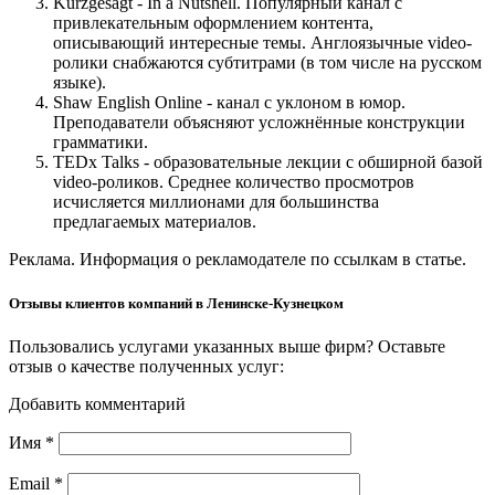
Kurzgesagt - In a Nutshell. Популярный канал с
привлекательным оформлением контента,
описывающий интересные темы. Англоязычные video-
ролики снабжаются субтитрами (в том числе на русском
языке).
Shaw English Online - канал с уклоном в юмор.
Преподаватели объясняют усложнённые конструкции
грамматики.
TEDx Talks - образовательные лекции с обширной базой
video-роликов. Среднее количество просмотров
исчисляется миллионами для большинства
предлагаемых материалов.
Реклама. Информация о рекламодателе по ссылкам в статье.
Отзывы клиентов компаний в Ленинске-Кузнецком
Пользовались услугами указанных выше фирм? Оставьте
отзыв о качестве полученных услуг:
Добавить комментарий
Имя
*
Email
*