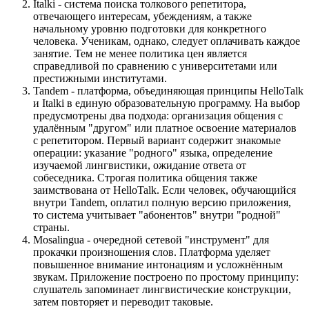
Italki - система поиска толкового репетитора,
отвечающего интересам, убеждениям, а также
начальному уровню подготовки для конкретного
человека. Ученикам, однако, следует оплачивать каждое
занятие. Тем не менее политика цен является
справедливой по сравнению с университетами или
престижными институтами.
Tandem - платформа, объединяющая принципы HelloTalk
и Italki в единую образовательную программу. На выбор
предусмотрены два подхода: организация общения с
удалённым "другом" или платное освоение материалов
с репетитором. Первый вариант содержит знакомые
операции: указание "родного" языка, определение
изучаемой лингвистики, ожидание ответа от
собеседника. Строгая политика общения также
заимствована от HelloTalk. Если человек, обучающийся
внутри Tandem, оплатил полную версию приложения,
то система учитывает "абонентов" внутри "родной"
страны.
Mosalingua - очередной сетевой "инструмент" для
прокачки произношения слов. Платформа уделяет
повышенное внимание интонациям и усложнённым
звукам. Приложение построено по простому принципу:
слушатель запоминает лингвистические конструкции,
затем повторяет и переводит таковые.