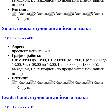
выходной, Вс: выходной (по предварительной записи:
пн-пт )
Рейтинг:
Загрузка...
Smart, школа-студия английского языка
+7 (906) 936-55-80
Адрес:
проспект Ленина, 67/1
График работы:
Пн: с 08:00 до 13:00, Вт: с 08:00 до 13:00, Ср: с 08:00 до
13:00, Чт: с 08:00 до 13:00, Пт: с 08:00 до 13:00, Сб:
выходной, Вс: выходной (по предварительной записи:
пн-вс)
Рейтинг:
Загрузка...
LeaderLand, студия английского языка
+7 (951) 587-51-18