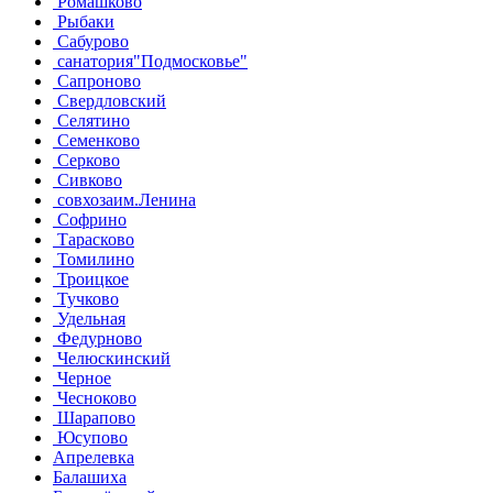
Ромашково
Рыбаки
Сабурово
санатория"Подмосковье"
Сапроново
Свердловский
Селятино
Семенково
Серково
Сивково
совхозаим.Ленина
Софрино
Тарасково
Томилино
Троицкое
Тучково
Удельная
Федурново
Челюскинский
Черное
Чесноково
Шарапово
Юсупово
Апрелевка
Балашиха