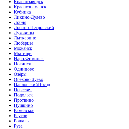
Краснозаводск
Краснознаменск
Кубинка
Ликино-Дулёво
Лобня
Лосино-Петровский
Луховицы
Лыткарино
Люберцы
Можайск
Мытищи
Наро-Фоминск
Ногинск
Одинцово
Озёры
Орехово-Зуево
ПавловскийПосад
Пересвет
Подольск
Протвино
Пушкино
Раменское
Реутов
Рошаль
Руза