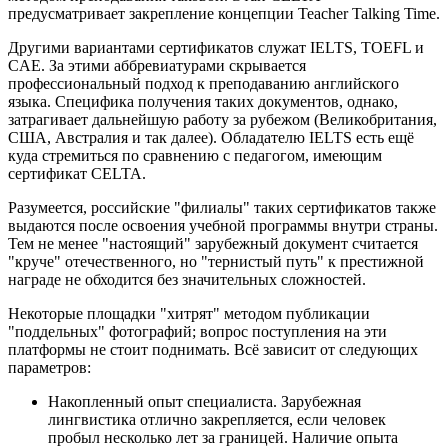
предусматривает закрепление концепции Teacher Talking Time.
Другими вариантами сертификатов служат IELTS, TOEFL и
CAE. За этими аббревиатурами скрывается
профессиональный подход к преподаванию английского
языка. Специфика получения таких документов, однако,
затрагивает дальнейшую работу за рубежом (Великобритания,
США, Австралия и так далее). Обладателю IELTS есть ещё
куда стремиться по сравнению с педагогом, имеющим
сертификат CELTA.
Разумеется, российские "филиалы" таких сертификатов также
выдаются после освоения учебной программы внутри страны.
Тем не менее "настоящий" зарубежный документ считается
"круче" отечественного, но "тернистый путь" к престижной
награде не обходится без значительных сложностей.
Некоторые площадки "хитрят" методом публикации
"поддельных" фотографий; вопрос поступления на эти
платформы не стоит поднимать. Всё зависит от следующих
параметров:
Накопленный опыт специалиста. Зарубежная
лингвистика отлично закрепляется, если человек
пробыл несколько лет за границей. Наличие опыта