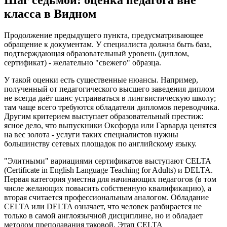
Шаг седьмой: оценка педагога вне
класса в Видном
Продолжение предыдущего пункта, предусматривающее
обращение к документам. У специалиста должна быть база,
подтверждающая образовательный уровень (диплом,
сертификат) - желательно "свежего" образца.
У такой оценки есть существенные нюансы. Например,
полученный от педагогического высшего заведения диплом
не всегда даёт шанс устраиваться в лингвистическую школу;
там чаще всего требуются обладатели дипломов переводчика.
Другим критерием выступает образовательный престиж:
ясное дело, что выпускники Оксфорда или Гарварда ценятся
на вес золота - услуги таких специалистов нужны
большинству сетевых площадок по английскому языку.
"Элитными" вариациями сертификатов выступают CELTA
(Certificate in English Language Teaching for Adults) и DELTA.
Первая категория уместна для начинающих педагогов (в том
числе желающих повысить собственную квалификацию), а
вторая считается профессиональным аналогом. Обладание
CELTA или DELTA означает, что человек разбирается не
только в самой англоязычной дисциплине, но и обладает
методом преподавания таковой. Этап CELTA