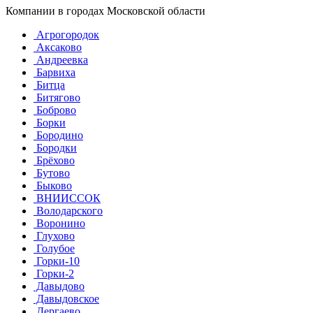
Компании в городах Московской области
Агрогородок
Аксаково
Андреевка
Барвиха
Битца
Битягово
Боброво
Борки
Бородино
Бородки
Брёхово
Бутово
Быково
ВНИИССОК
Володарского
Воронино
Глухово
Голубое
Горки-10
Горки-2
Давыдово
Давыдовское
Дергаево