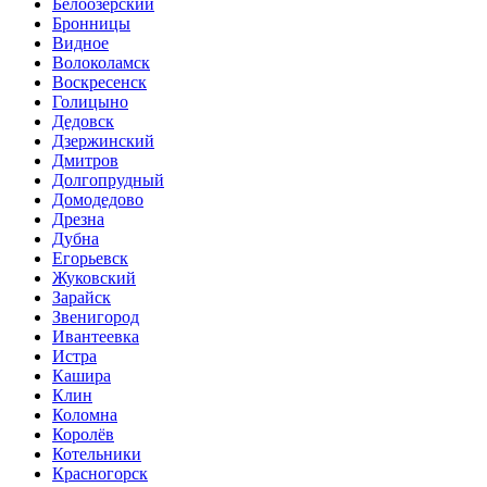
Белоозёрский
Бронницы
Видное
Волоколамск
Воскресенск
Голицыно
Дедовск
Дзержинский
Дмитров
Долгопрудный
Домодедово
Дрезна
Дубна
Егорьевск
Жуковский
Зарайск
Звенигород
Ивантеевка
Истра
Кашира
Клин
Коломна
Королёв
Котельники
Красногорск