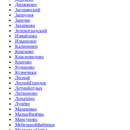
Дрожжино
Загорянский
Запрудня
Заречье
Захарково
Зеленоградский
Измайлово
Ильинское
Калининец
Красково
Красновидово
Кратово
Кудиново
Кузнечики
Лесной
ЛеснойГородок
Летнийотдых
Литвиново
Лопатино
Лунёво
Малаховка
МалыеВязёмы
Мансурово
Мебельнойфабрики
МедвежьиОзёра