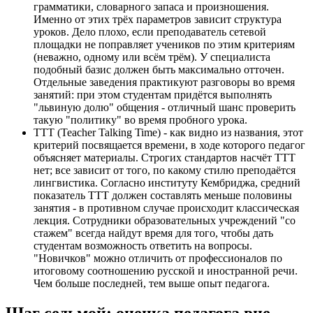
грамматики, словарного запаса и произношения.
Именно от этих трёх параметров зависит структура
уроков. Дело плохо, если преподаватель сетевой
площадки не поправляет учеников по этим критериям
(неважно, одному или всём трём). У специалиста
подобный базис должен быть максимально отточен.
Отдельные заведения практикуют разговоры во время
занятий: при этом студентам придётся выполнять
"львиную долю" общения - отличный шанс проверить
такую "политику" во время пробного урока.
TTT (Teacher Talking Time) - как видно из названия, этот
критерий посвящается времени, в ходе которого педагог
объясняет материалы. Строгих стандартов насчёт TTT
нет; все зависит от того, по какому стилю преподаётся
лингвистика. Согласно институту Кембриджа, средний
показатель TTT должен составлять меньше половины
занятия - в противном случае происходит классическая
лекция. Сотрудники образовательных учреждений "со
стажем" всегда найдут время для того, чтобы дать
студентам возможность ответить на вопросы.
"Новичков" можно отличить от профессионалов по
итоговому соотношению русской и иностранной речи.
Чем больше последней, тем выше опыт педагога.