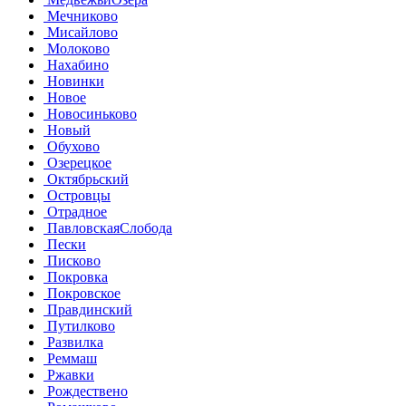
Мечниково
Мисайлово
Молоково
Нахабино
Новинки
Новое
Новосиньково
Новый
Обухово
Озерецкое
Октябрьский
Островцы
Отрадное
ПавловскаяСлобода
Пески
Писково
Покровка
Покровское
Правдинский
Путилково
Развилка
Реммаш
Ржавки
Рождествено