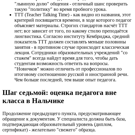
"львиную долю" общения - отличный шанс проверить
такую "политику" во время пробного урока.
TTT (Teacher Talking Time) - как видно из названия, этот
критерий посвящается времени, в ходе которого педагог
объясняет материалы. Строгих стандартов насчёт TTT
нет; все зависит от того, по какому стилю преподаётся
лингвистика. Согласно институту Кембриджа, средний
показатель TTT должен составлять меньше половины
занятия - в противном случае происходит классическая
лекция. Сотрудники образовательных учреждений "со
стажем" всегда найдут время для того, чтобы дать
студентам возможность ответить на вопросы.
"Новичков" можно отличить от профессионалов по
итоговому соотношению русской и иностранной речи.
Чем больше последней, тем выше опыт педагога.
Шаг седьмой: оценка педагога вне
класса в Нальчике
Продолжение предыдущего пункта, предусматривающее
обращение к документам. У специалиста должна быть база,
подтверждающая образовательный уровень (диплом,
сертификат) - желательно "свежего" образца.