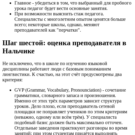
Главное - убедиться в том, что выбранный для пробного
урока педагог будет вести основные занятия.
При возможности выяснить стаж педагога.
Специалисты с многолетним опытом ценятся больше
всего; некоторые школы, однако, меняют
преподавателей как "перчатки".
Шаг шестой: оценка преподавателя в
Нальчике
Не исключено, что в школе по изучению языковой
дисциплины работают люди с базовым пониманием
лингвистики. К счастью, на этот счёт предусмотрены два
критерия:
GVP (Grammar, Vocabulary, Pronounciation) - сочетание
грамматики, словарного запаса и произношения.
Именно от этих трёх параметров зависит структура
уроков. Дело плохо, если преподаватель сетевой
площадки не поправляет учеников по этим критериям
(неважно, одному или всём трём). У специалиста
подобный базис должен быть максимально отточен.
Отдельные заведения практикуют разговоры во время
занятий: при этом студентам придётся выполнять