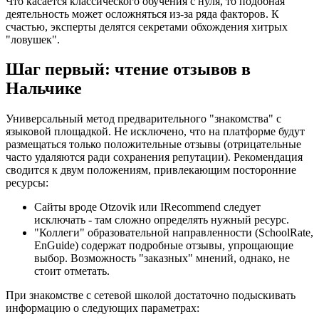
Что касается классического обучения с нуля, то подобная
деятельность может осложняться из-за ряда факторов. К
счастью, эксперты делятся секретами обхождения хитрых
"ловушек".
Шаг первый: чтение отзывов в
Нальчике
Универсальный метод предварительного "знакомства" с
языковой площадкой. Не исключено, что на платформе будут
размещаться только положительные отзывы (отрицательные
часто удаляются ради сохранения репутации). Рекомендация
сводится к двум положениям, привлекающим посторонние
ресурсы:
Сайты вроде Otzovik или IRecommend следует
исключать - там сложно определять нужный ресурс.
"Коллеги" образовательной направленности (SchoolRate,
EnGuide) содержат подробные отзывы, упрощающие
выбор. Возможность "заказных" мнений, однако, не
стоит отметать.
При знакомстве с сетевой школой достаточно подыскивать
информацию о следующих параметрах: