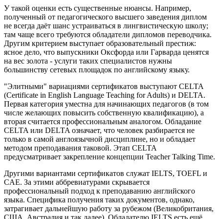
У такой оценки есть существенные нюансы. Например,
полученный от педагогического высшего заведения диплом
не всегда даёт шанс устраиваться в лингвистическую школу;
там чаще всего требуются обладатели дипломов переводчика.
Другим критерием выступает образовательный престиж:
ясное дело, что выпускники Оксфорда или Гарварда ценятся
на вес золота - услуги таких специалистов нужны
большинству сетевых площадок по английскому языку.
"Элитными" вариациями сертификатов выступают CELTA
(Certificate in English Language Teaching for Adults) и DELTA.
Первая категория уместна для начинающих педагогов (в том
числе желающих повысить собственную квалификацию), а
вторая считается профессиональным аналогом. Обладание
CELTA или DELTA означает, что человек разбирается не
только в самой англоязычной дисциплине, но и обладает
методом преподавания таковой. Этап CELTA
предусматривает закрепление концепции Teacher Talking Time.
Другими вариантами сертификатов служат IELTS, TOEFL и
CAE. За этими аббревиатурами скрывается
профессиональный подход к преподаванию английского
языка. Специфика получения таких документов, однако,
затрагивает дальнейшую работу за рубежом (Великобритания,
США, Австралия и так далее). Обладателю IELTS есть ещё