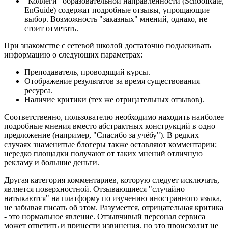
"Коллеги" образовательной направленности (SchoolRate,
EnGuide) содержат подробные отзывы, упрощающие
выбор. Возможность "заказных" мнений, однако, не
стоит отметать.
При знакомстве с сетевой школой достаточно подыскивать
информацию о следующих параметрах:
Преподаватель, проводящий курсы.
Отображение результатов за время существования
ресурса.
Наличие критики (тех же отрицательных отзывов).
Соответственно, пользователю необходимо находить наиболее
подробные мнения вместо абстрактных конструкций в одно
предложение (например, "Спасибо за учёбу"). В редких
случаях знаменитые блогеры также оставляют комментарии;
нередко площадки получают от таких мнений отличную
рекламу и большие деньги.
Другая категория комментариев, которую следует исключать,
является поверхностной. Отзывающиеся "случайно
натыкаются" на платформу по изучению иностранного языка,
не забывая писать об этом. Разумеется, отрицательная критика
- это нормальное явление. Отзывчивый персонал сервиса
может ответить и принести извинения, но это происходит не