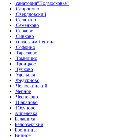
санатория"Подмосковье"
Сапроново
Свердловский
Селятино
Семенково
Серково
Сивково
совхозаим.Ленина
Софрино
Тарасково
Томилино
Троицкое
Тучково
Удельная
Федурново
Челюскинский
Черное
Чесноково
Шарапово
Юсупово
Апрелевка
Балашиха
Белоозёрский
Бронницы
Видное