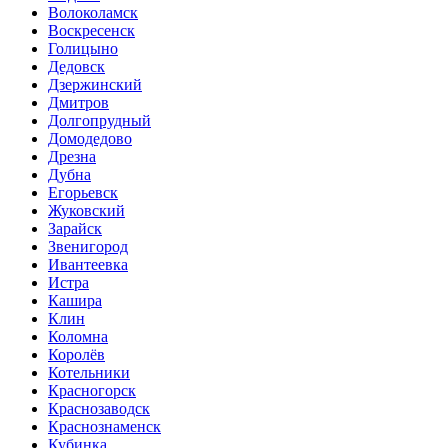
Волоколамск
Воскресенск
Голицыно
Дедовск
Дзержинский
Дмитров
Долгопрудный
Домодедово
Дрезна
Дубна
Егорьевск
Жуковский
Зарайск
Звенигород
Ивантеевка
Истра
Кашира
Клин
Коломна
Королёв
Котельники
Красногорск
Краснозаводск
Краснознаменск
Кубинка