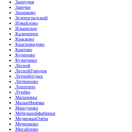
Запрудня
Заречье
Захарково
Зеленоградский
Измайлово
Ильинское
Калининец
Красково
Красновидово
Кратово
Кудиново
Кузнечики
Лесной
ЛеснойГородок
Летнийотдых
Литвиново
Лопатино
Лунёво
Малаховка
МалыеВязёмы
Мансурово
Мебельнойфабрики
МедвежьиОзёра
Мечниково
Мисайлово