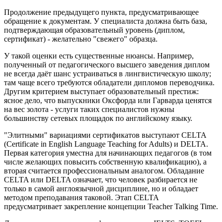
Продолжение предыдущего пункта, предусматривающее
обращение к документам. У специалиста должна быть база,
подтверждающая образовательный уровень (диплом,
сертификат) - желательно "свежего" образца.
У такой оценки есть существенные нюансы. Например,
полученный от педагогического высшего заведения диплом
не всегда даёт шанс устраиваться в лингвистическую школу;
там чаще всего требуются обладатели дипломов переводчика.
Другим критерием выступает образовательный престиж:
ясное дело, что выпускники Оксфорда или Гарварда ценятся
на вес золота - услуги таких специалистов нужны
большинству сетевых площадок по английскому языку.
"Элитными" вариациями сертификатов выступают CELTA
(Certificate in English Language Teaching for Adults) и DELTA.
Первая категория уместна для начинающих педагогов (в том
числе желающих повысить собственную квалификацию), а
вторая считается профессиональным аналогом. Обладание
CELTA или DELTA означает, что человек разбирается не
только в самой англоязычной дисциплине, но и обладает
методом преподавания таковой. Этап CELTA
предусматривает закрепление концепции Teacher Talking Time.