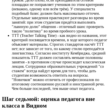
уроков. Дело плохо, если преподаватель сетевой
площадки не поправляет учеников по этим критериям
(неважно, одному или всём трём). У специалиста
подобный базис должен быть максимально отточен.
Отдельные заведения практикуют разговоры во время
занятий: при этом студентам придётся выполнять
"львиную долю" общения - отличный шанс проверить
такую "политику" во время пробного урока.
TTT (Teacher Talking Time) - как видно из названия, этот
критерий посвящается времени, в ходе которого педагог
объясняет материалы. Строгих стандартов насчёт TTT
нет; все зависит от того, по какому стилю преподаётся
лингвистика. Согласно институту Кембриджа, средний
показатель TTT должен составлять меньше половины
занятия - в противном случае происходит классическая
лекция. Сотрудники образовательных учреждений "со
стажем" всегда найдут время для того, чтобы дать
студентам возможность ответить на вопросы.
"Новичков" можно отличить от профессионалов по
итоговому соотношению русской и иностранной речи.
Чем больше последней, тем выше опыт педагога.
Шаг седьмой: оценка педагога вне
класса в Видном