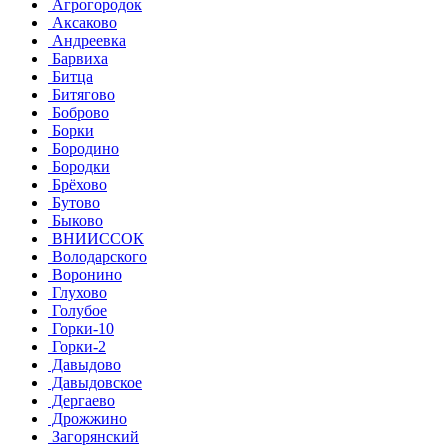
Агрогородок
Аксаково
Андреевка
Барвиха
Битца
Битягово
Боброво
Борки
Бородино
Бородки
Брёхово
Бутово
Быково
ВНИИССОК
Володарского
Воронино
Глухово
Голубое
Горки-10
Горки-2
Давыдово
Давыдовское
Дергаево
Дрожжино
Загорянский