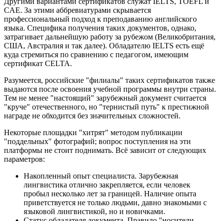
Другими вариантами сертификатов служат IELTS, TOEFL и
CAE. За этими аббревиатурами скрывается
профессиональный подход к преподаванию английского
языка. Специфика получения таких документов, однако,
затрагивает дальнейшую работу за рубежом (Великобритания,
США, Австралия и так далее). Обладателю IELTS есть ещё
куда стремиться по сравнению с педагогом, имеющим
сертификат CELTA.
Разумеется, российские "филиалы" таких сертификатов также
выдаются после освоения учебной программы внутри страны.
Тем не менее "настоящий" зарубежный документ считается
"круче" отечественного, но "тернистый путь" к престижной
награде не обходится без значительных сложностей.
Некоторые площадки "хитрят" методом публикации
"поддельных" фотографий; вопрос поступления на эти
платформы не стоит поднимать. Всё зависит от следующих
параметров:
Накопленный опыт специалиста. Зарубежная
лингвистика отлично закрепляется, если человек
пробыл несколько лет за границей. Наличие опыта
приветствуется не только людьми, давно знакомыми с
языковой лингвистикой, но и новичками.
Статус обладателя документа. Правило "носители