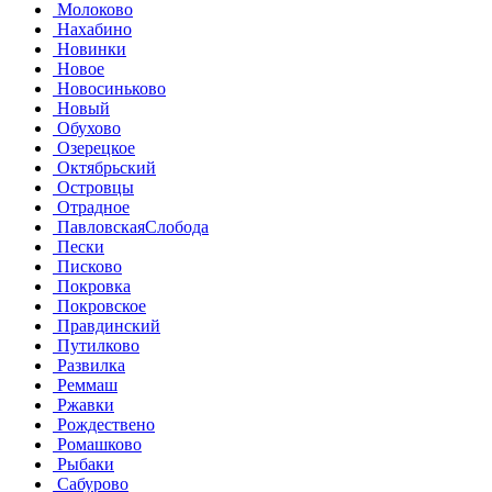
Молоково
Нахабино
Новинки
Новое
Новосиньково
Новый
Обухово
Озерецкое
Октябрьский
Островцы
Отрадное
ПавловскаяСлобода
Пески
Писково
Покровка
Покровское
Правдинский
Путилково
Развилка
Реммаш
Ржавки
Рождествено
Ромашково
Рыбаки
Сабурово