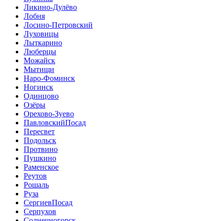
Ликино-Дулёво
Лобня
Лосино-Петровский
Луховицы
Лыткарино
Люберцы
Можайск
Мытищи
Наро-Фоминск
Ногинск
Одинцово
Озёры
Орехово-Зуево
ПавловскийПосад
Пересвет
Подольск
Протвино
Пушкино
Раменское
Реутов
Рошаль
Руза
СергиевПосад
Серпухов
Солнечногорск